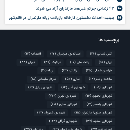
43 زندانی جرائم غیرعمد مازندران آزاد می شوند
ببینید؛ احداث نخستین کارخانه بازیافت زباله مازندران در قائم‌شهر
برچسب ها
آتش نشانی
(26)
استانداری مازندران
(22)
انتصاب
(14)
ایران
(15)
بانک ملی
(17)
ترافیک
(37)
تهران
(88)
خراسان شمالی
(25)
زاکانی
(23)
زباله
(20)
ساخت و ساز
(14)
ساری
(56)
سردار سلیمانی
(18)
شهرداری
(101)
شهرداری آمل
(14)
شهرداری بابل
(13)
شهرداری بجنورد
(14)
شهرداری تهران
(742)
شهرداری رامسر
(32)
شهرداری ساری
(206)
شهرداری ساری/ مازندران
(15)
شهرداری شیروان
(13)
شهرداری مشهد
(37)
شهرداری گرگان
(143)
شورای شهر
(27)
شورای شهر تهران
(63)
مازندران
(277)