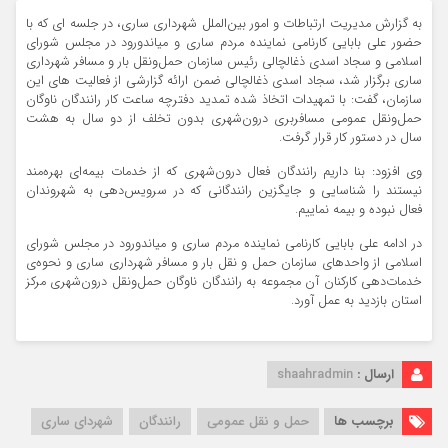
به گزارش مدیریت ارتباطات و امور بین‌الملل شهرداری ساری، در جلسه ای که با
حضور علی بابایی کارنامی نماینده مردم ساری و میاندورود در مجلس شورای
اسلامی و سجاد اسدی ذغالچالی رئیس سازمان حمل‌ونقل بار و مسافر شهرداری
ساری برگزار شد، سجاد اسدی ذغالچالی ضمن ارائه گزارشی از فعالیت های این
سازمان، گفت: با تمهیدات اتخاذ شده تمدید دفترچه ساعت کار رانندگان ناوگان
حمل‌ونقل عمومی مسافربری درون‌شهری بدون تخلف از دو سال به هشت
سال در دستور کار قرار گرفت.
وی افزود: بنا داریم رانندگان فعال درون‌شهری که از خدمات بیمه‌ای بهره‌مند
نیستند را شناسایی و جایگزین رانندگانی که در سرویس‌دهی به شهروندان
فعال نبوده و بیمه نماییم.
در ادامه علی بابایی کارنامی نماینده مردم ساری و میاندورود در مجلس شورای
اسلامی از واحدهای سازمان حمل و نقل بار و مسافر شهرداری ساری و نحوه‌ی
خدمات‌دهی کارکنان آن مجموعه به رانندگان ناوگان حمل‌ونقل درون‌شهری مرکز
استان بازدید به عمل آورد.
ارسال :
shaahradmin
برچسب ها
حمل و نقل عمومی
رانندگان
شهردای ساری