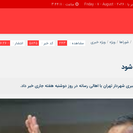
 Friday - 7 - August - 2026
ساعت :
3:44:12
پرداخت
پيگيری سفا
/
شوراها
/
ویژه
/
ویژه خبری
مشاهده :
243
کد خبر :
5845
انتشار :
- 16:26
صفحه نخست
فروشگاه
شود
شهردار تهران با اهالی رسانه در روز دوشنبه هفته جاری خبر داد.