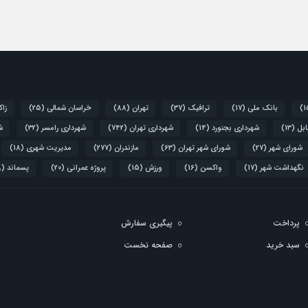
بانک ملی
(17)
ترافیک
(37)
تهران
(88)
خراسان شمالی
(25)
زاک
ابل
(13)
شهرداری بجنورد
(14)
شهرداری تهران
(742)
شهرداری رامسر
(32)
ش
شورای شهر
(27)
شورای شهر تهران
(63)
مازندران
(277)
مدیریت شهری
(18)
نگهداشت شهر
(17)
واکسن
(16)
ورزش
(15)
پروژه عمرانی
(20)
پسماند
(28)
پرداخت
پيگيری سفارش
سبد خريد
صفحه نخست