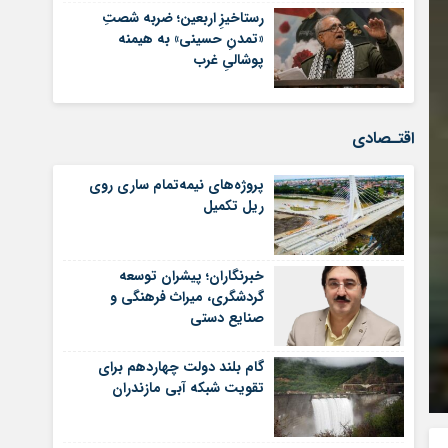
رستاخیزِ اربعین؛ ضربه‌ شصتِ
«تمدنِ حسینی» به هیمنه‌
پوشالیِ غرب
اقتـصادی
پروژه‌های نیمه‌تمام ساری روی
ریل تکمیل
خبرنگاران؛ پیشران توسعه
گردشگری، میراث فرهنگی و
صنایع دستی
گام بلند دولت چهاردهم برای
تقویت شبکه آبی مازندران