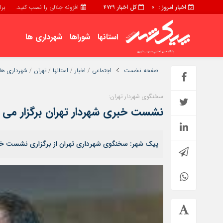
اخبار امروز :
کل اخبار
افزونه جلالی را نصب کنید.
برابر با :
4729
0
استانها
شوراها
شهرداری ها
برگه تمام عرض
برگه دو ستونه
صفحه نخست
اجتماعی
/
اخبار
/
استانها
/
تهران
/
شهرداری ها
حساب مشتری
سبد خريد
سخنگوی شهردار تهران:
نشست خبری شهردار تهران برگزار می 
پیک شهر: سخنگوی شهرداری تهران از برگزاری نشست خبری 