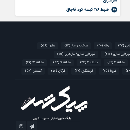
مازندران
ضبط ۱۷۶ کیسه کود قاچاق
انی
(23)
زباله
(20)
ساخت و ساز
(14)
ساری
(56)
هرداری ساری
(206)
شهرداری ساری/ مازندران
(15)
منطقه 2
(26)
منطقه 3
(33)
منطقه 9
(42)
منطقه 12
(21)
کرونا
(25)
گردشگری
(17)
گرگان
(72)
گلستان
(50)