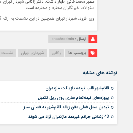
سئوالات خبرنگاران محترم و محترمه است.
وی افزود: شهردار تهران همچنین در این نشست به ارائه 
ارسال :
shaahradmin
برچسب ها
زاکانی
شهرداری تهران
نشست خ
نوشته های مشابه
قائم‌شهر قلب تپنده بازیافت مازندران
پروژه‌های نیمه‌تمام ساری روی ریل تکمیل
تبدیل محل فعلی دفن زباله قائم‌شهر به فضای سبز
43 زندانی جرائم غیرعمد مازندران آزاد می شوند