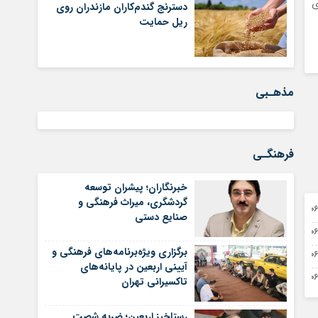
خگوی
دسترنج گندم‌کاران مازندران روی
ریل حمایت
مذهـبی
فرهنگـی
خبرنگاران؛ پیشران توسعه
گردشگری، میراث فرهنگی و
0 آگوست 2026
صنایع دستی
0 آگوست 2026
برگزاری ویژه‌برنامه‌های فرهنگی و
0 آگوست 2026
آیینی اربعین در پایانه‌های
0 آگوست 2026
تاکسیرانی تهران
رستاخیزِ اربعین؛ ضربه‌ شصتِ