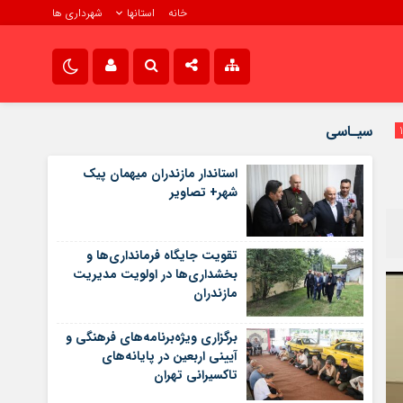
خانه
استانها
شهرداری ها
رش
تماس با ما
نام کاربری یا نشانی ایمیل
صدای شهر در اینستاگرام
سیـاسی
سروش صدای شهر
استاندار مازندران میهمان پیک
رمز عبور
شهر+ تصاویر
تقویت جایگاه فرمانداری‌ها و
مرا به خاطر بسپار
بخشداری‌ها در اولویت مدیریت
مازندران
برگزاری ویژه‌برنامه‌های فرهنگی و
آیینی اربعین در پایانه‌های
تاکسیرانی تهران