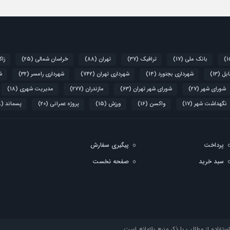
بانک ملی
(17)
ترافیک
(37)
تهران
(88)
خراسان شمالی
(25)
زاک
ابل
(13)
شهرداری بجنورد
(14)
شهرداری تهران
(742)
شهرداری رامسر
(32)
ش
شورای شهر
(27)
شورای شهر تهران
(63)
مازندران
(277)
مدیریت شهری
(18)
نگهداشت شهر
(17)
واکسن
(16)
ورزش
(15)
پروژه عمرانی
(20)
پسماند
(28)
پرداخت
پيگيری سفارش
سبد خريد
صفحه نخست
فاده از مطالب با ذکر منبع بلامانع است.