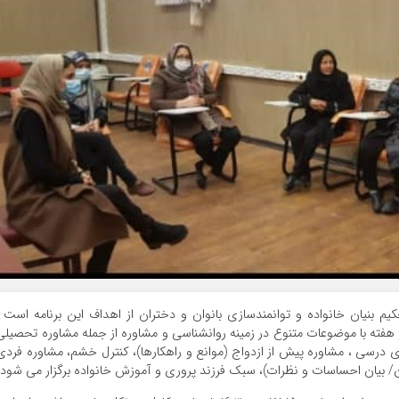
مومی شهرداری منطقه 19،کمک به تحکیم بنیان خانواده و توانمندسازی بانوان و دختران از اهداف این برنامه است 
فته با موضوعات متنوع در زمینه روانشناسی و مشاوره از جمله مشاوره تحصيلي
زي درسي ، مشاوره پيش از ازدواج (موانع و راهكارها)، كنترل خشم، مشاوره فردي
/ بيان احساسات و نظرات)، سبك فرزند پروري و آموزش خانواده برگزار می شود.