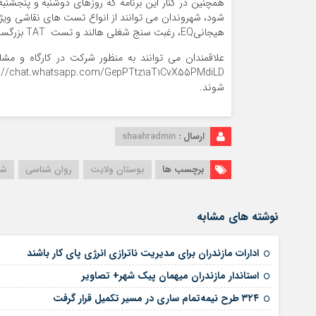
هيجانيEQ، رغبت سنج شغلي هالند و تست TAT بزرگسالان بهره مند شوند.
شوند.
ارسال :
shaahradmin
برچسب ها
بوستان ولایت
روان شناسی
شه
نوشته های مشابه
ادارات مازندران برای مدیریت ناترازی انرژی پای کار باشند
استاندار مازندران میهمان پیک شهر+ تصاویر
۳۲۴ طرح نیمه‌تمام ساری در مسیر تکمیل قرار گرفت