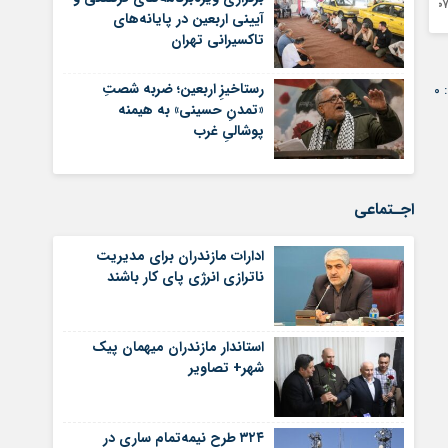
 آگوست 2026
آیینی اربعین در پایانه‌های
تاکسیرانی تهران
رستاخیزِ اربعین؛ ضربه‌ شصتِ
0
«تمدنِ حسینی» به هیمنه‌
پوشالیِ غرب
اجـتماعی
ادارات مازندران برای مدیریت
ناترازی انرژی پای کار باشند
استاندار مازندران میهمان پیک
شهر+ تصاویر
۳۲۴ طرح نیمه‌تمام ساری در