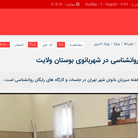
: Sunday - 9 - August - 2026
ساعت :
12:16:15
پرداخت
پيگيری سفا
/
شوراها
/
ویژه
/
ویژه خبری
مشاهده :
166
کد خبر :
3011
انتشار :
- 14:16
صفحه نخست
فروشگاه
روانشناسی در شهربانوی بوستان ولایت
 میزبان بانوان شهر تهران در جلسات و کارگاه های رایگان روانشناسی است.