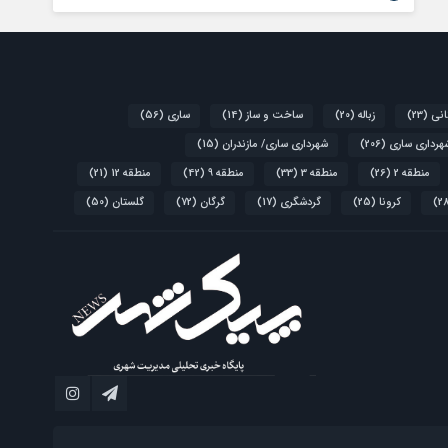
انی
(23)
زباله
(20)
ساخت و ساز
(14)
ساری
(56)
هرداری ساری
(206)
شهرداری ساری/ مازندران
(15)
منطقه 2
(26)
منطقه 3
(33)
منطقه 9
(42)
منطقه 12
(21)
کرونا
(25)
گردشگری
(17)
گرگان
(72)
گلستان
(50)