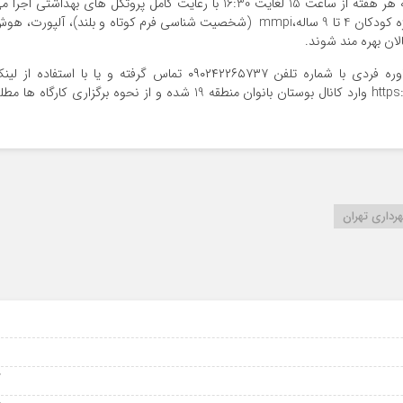
همچنین در کنار این برنامه که روزهای دوشنبه و پنجشنبه هر هفته از ساعت 15 لغایت 16:30 با رعایت کامل پروتکل های بهداشتی اجر
شود، شهروندان می توانند از انواع تست های نقاشي ویژه کودکان 4 تا 9 ساله،mmpi (شخصيت شناسي فرم كوتاه و بلند)، آلپورت، 
علاقمندان مي توانند به منظور شركت در كارگاه و مشاوره فردي با شماره تلفن ۰۹۰۲۴۲۲۶۵۷۳۷ تماس گرفته و يا با استفاده از 
https://chat.whatsapp.com/GepPTtz1aT1CvX55PMdiLD وارد كانال بوستان بانوان منطقه 19 شده و از نحوه برگزاري كارگاه ها 
رداری تهران
9
9
07